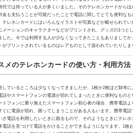
時代では持っている人が多くいました。そのテレホンカードからほ
料金も支払うことが可能だったことで電話に関してとても便利なも
。テレホンカードにはいろんなイラストや写真などが載せられてい
ニメーションのキャラクターなどがプリントされ、グッズの1つと
ました。今では利用する人が少なくなってきたこともありましてか
トがプリントされているものはレアものとして扱われていたりしま
スメのテレホンカードの使い方・利用方法
売しているところは少なくなってきましたが、1枚か2枚ほど財布に
電話やスマートフォンの電源が切れてしまったときに便利なものと
ートフォンに乗り換えたスマートフォン初心者の場合、携帯電話よ
すぐに電源が切れ、困ってしまうことがある人もいます。携帯電話
いざ電話を利用したいときに困るもので、そのようなときにテレホ
衆電話を見つけて電話をかけることができるようになります。1枚