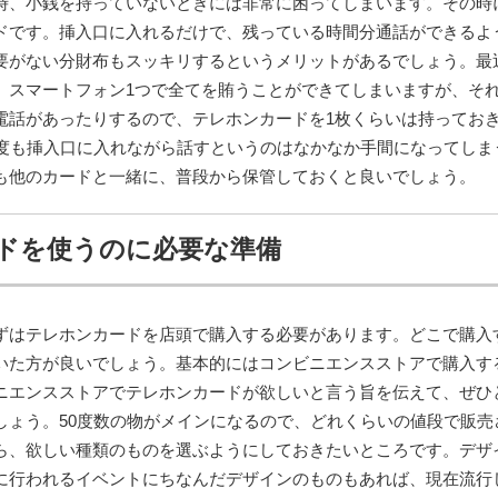
時、小銭を持っていないときには非常に困ってしまいます。その時
ドです。挿入口に入れるだけで、残っている時間分通話ができるよ
要がない分財布もスッキリするというメリットがあるでしょう。最
、スマートフォン1つで全てを賄うことができてしまいますが、そ
電話があったりするので、テレホンカードを1枚くらいは持ってお
何度も挿入口に入れながら話すというのはなかなか手間になってしま
も他のカードと一緒に、普段から保管しておくと良いでしょう。
ドを使うのに必要な準備
ずはテレホンカードを店頭で購入する必要があります。どこで購入
いた方が良いでしょう。基本的にはコンビニエンスストアで購入す
ニエンスストアでテレホンカードが欲しいと言う旨を伝えて、ぜひ
しょう。50度数の物がメインになるので、どれくらいの値段で販売
ら、欲しい種類のものを選ぶようにしておきたいところです。デザ
に行われるイベントにちなんだデザインのものもあれば、現在流行