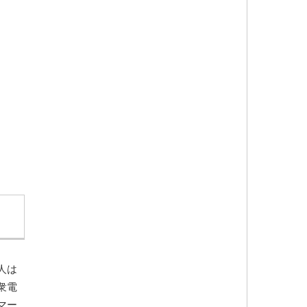
人は
衆電
マー