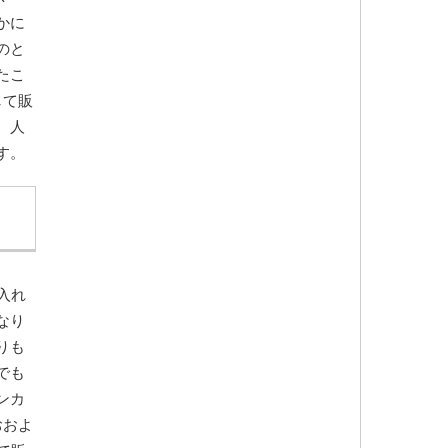
かに
のと
たこ
して販
、人
す。
入れ
なり
りも
でも
ンカ
おおよ