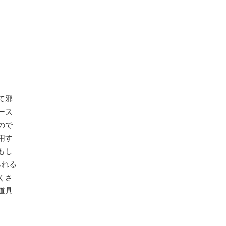
て邪
ース
ので
用す
もし
られる
くさ
道具