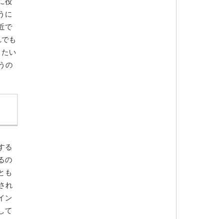
に役
うに
近で
れでも
きたい
うの
する
るの
とも
され
イン
して