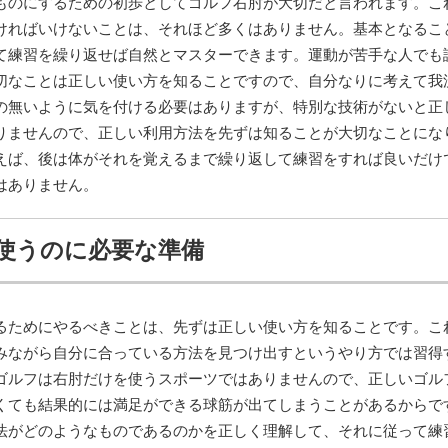
ものにするための初歩としてゴルフ右肘が大切だと言われます。こ
ければいけないことは、それほど多くはありません。基本となるこ
て練習を繰り返せば自然とマスターできます。運動が苦手な人でも
切なことは正しい使い方を知ることですので、自分なりに考えて我
の無いように気を付ける必要はありますが、特別な技術がないと正
りませんので、正しい利用方法を先ずは知ることが大切なことにな
えば、後は体がそれを覚えるまで繰り返して練習をすれば良いだけ
はありません。
使うのに必要な準備
るためにやるべきことは、先ずは正しい使い方を知ることです。こ
みながら自分に合っている方法を見つけ出すというやり方では習得
ゴルフは右肘だけを使うスポーツではありませんので、正しいゴル
くても結果的には満足ができる球筋が出てしまうことがあるからで
法がどのようなものであるのかを正しく理解して、それに従って練