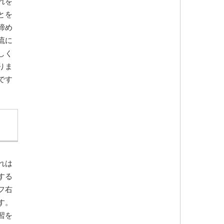
れを
とを
諦め
流に
しく
りま
です
れは
する
フ右
す。
習を