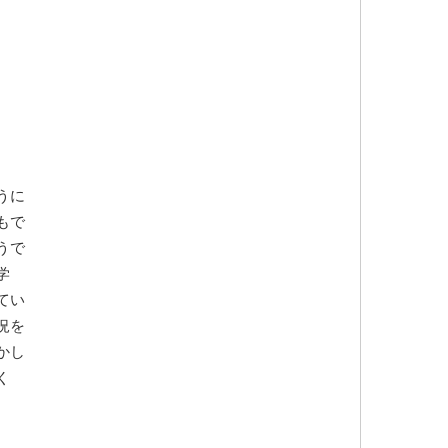
うに
もで
うで
学
てい
況を
かし
く