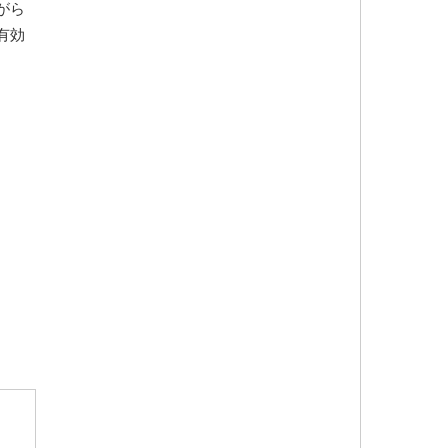
がら
有効