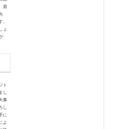
、肩
向
す。
しょ
が
ジト
まし
大事
ろし
手に
によ