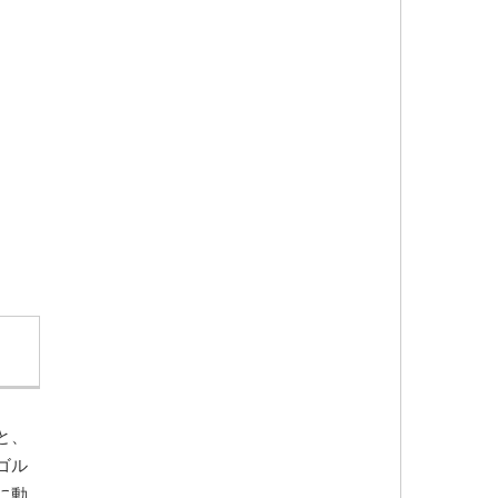
と、
ゴル
に動