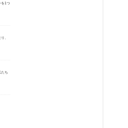
を1つ
なり、
私たち