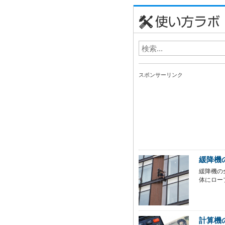
スポンサーリンク
緩降機
緩降機の
体にロー
計算機