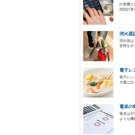
計算機と
四則計算
消火器
消火器は
管理をす
電子レ
電子レン
大量に出
電卓の
電卓は日
よりも機