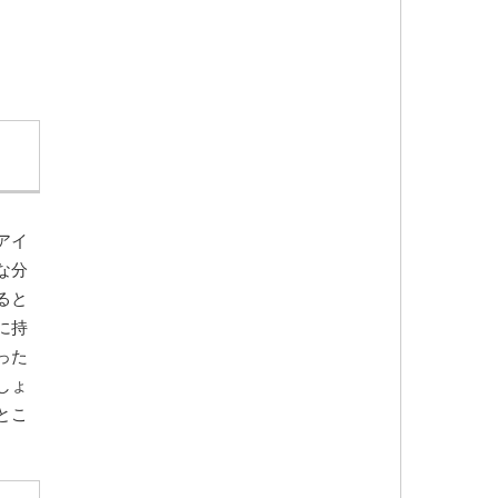
アイ
な分
ると
に持
った
しょ
とこ