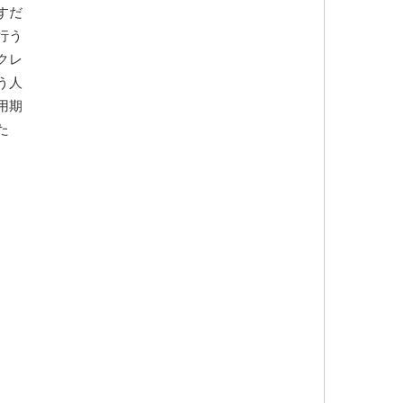
すだ
行う
クレ
う人
用期
た