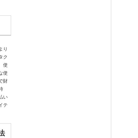
より
タク
、使
な使
で財
時
払い
イテ
法