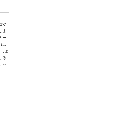
昔か
しま
カー
れは
ましょ
なる
ケッ