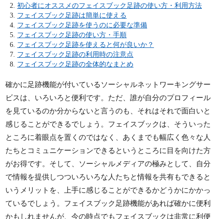
初心者にオススメのフェイスブック足跡の使い方・利用方法
フェイスブック足跡は簡単に使える
フェイスブック足跡を使うのに必要な準備
フェイスブック足跡の使い方・手順
フェイスブック足跡を使えると何が良いか？
フェイスブック足跡の利用時の注意点
フェイスブック足跡の全体的なまとめ
確かに足跡機能が付いているソーシャルネットワーキングサー
ビスは、いろいろと便利です。ただ、誰が自分のプロフィール
を見ているのか分からないと言うのも、それはそれで面白いと
感じることができるでしょう。フェイスブックは、そういった
ところに着眼点を置くのではなく、あくまでも幅広く色々な人
たちとコミュニケーションできるというところに目を向けた方
がお得です。そして、ソーシャルメディアの極みとして、自分
で情報を提供しつついろいろな人たちと情報を共有もできると
いうメリットを、上手に感じることができるかどうかにかかっ
ているでしょう。フェイスブック足跡機能があれば確かに便利
かもしれませんが、今の時点でもフェイスブックは非常に利便