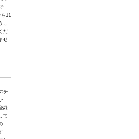
で
ら11
うこ
くだ
ませ
のチ
か
登録
して
の
す