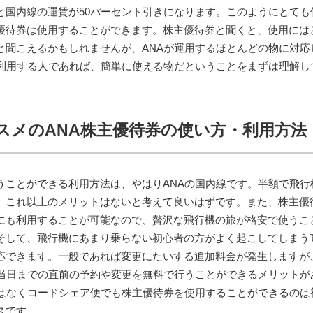
と国内線の運賃が50パーセント引きになります。このようにとても
優待券は使用することができます。株主優待券と聞くと、使用には
と聞こえるかもしれませんが、ANAが運用するほとんどの物に対応
を利用する人であれば、簡単に使える物だということをまずは理解し
スメのANA株主優待券の使い方・利用方法
うことができる利用方法は、やはりANAの国内線です。半額で飛行
、これ以上のメリットはないと考えて良いはずです。また、株主優
にも利用することが可能なので、贅沢な飛行機の旅が格安で使うこ
そして、飛行機にあまり乗らない初心者の方がよく起こしてしまう
応できます。一般であれば変更にたいする追加料金が発生しますが
ば当日までの直前の予約や変更を無料で行うことができるメリットが
ではなくコードシェア便でも株主優待券を使用することができるのは
スです。