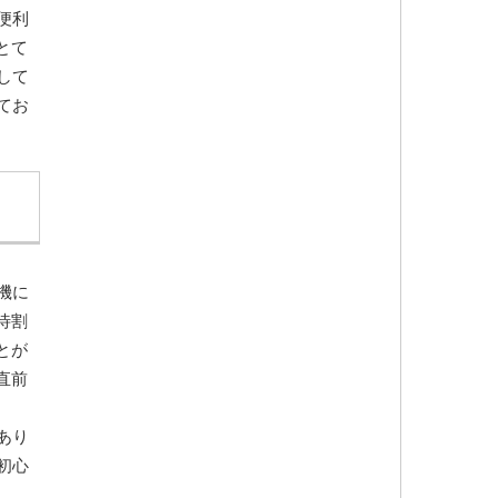
便利
とて
して
てお
機に
待割
とが
直前
、
あり
初心