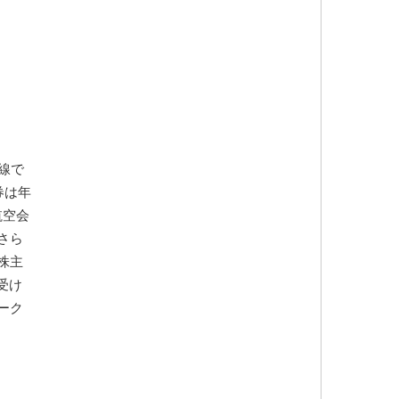
線で
券は年
航空会
さら
株主
受け
ーク
。