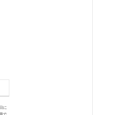
日に
用で