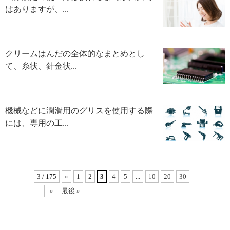
はありますが、...
クリームはんだの全体的なまとめとし
て、糸状、針金状...
機械などに潤滑用のグリスを使用する際
には、専用の工...
3 / 175
«
1
2
3
4
5
...
10
20
30
...
»
最後 »