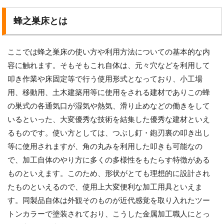
蜂之巣床とは
ここでは蜂之巣床の使い方や利用方法についての基本的な内
容に触れます。そもそもこれ自体は、元々穴などを利用して
叩き作業や床固定等で行う使用形式となっており、小工場
用、移動用、土木建築用等に使用をされる建材でありこの蜂
の巣式の各通気口が湿気や熱気、滑り止めなどの働きをして
いるといった、大変優秀な技術を結集した優秀な建材といえ
るものです。使い方としては、つぶし釘・鉋刃裏の叩き出し
等に使用されますが、角の丸みを利用した叩きも可能なの
で、加工自体のやり方に多くの多様性をもたらす特徴がある
ものといえます。このため、形状がとても理想的に設計され
たものといえるので、使用上大変便利な加工用具といえま
す。同製品自体は外観そのものが近代感覚を取り入れたツー
トンカラーで塗装されており、こうした金属加工職人にとっ