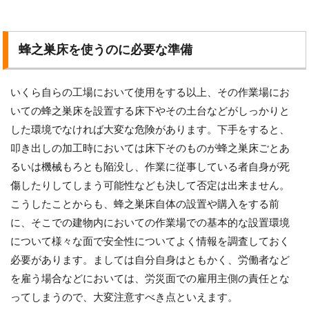
蜂之巣床を使うのに必要な準備
いくら自らの工場において使用をする以上、その作業場にお
いての蜂之巣床を設置する床下やその土台などがしっかりと
した環境でなければ大変な危険があります。下手をすると、
叩き出しの加工時においては床下そのものが蜂之巣床ごとあ
るいは機械もろとも陥没し、作業に従事している者自身が死
傷したりしてしまう可能性なども決して否定は出来ません。
こうしたことからも、蜂之巣床自体の設置や購入をする前
に、そこでの建物内においての作業場での基本的な設置環境
について様々な面で安全性についてよく情報を調査しておく
必要があります。ましては自分自身はともかく、労働者など
を雇う場合などにおいては、労災面での雇用主側の責任とな
ってしまうので、大変注意すべき点といえます。