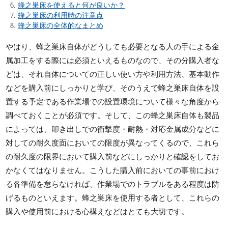
蜂之巣床を使えると何が良いか？
蜂之巣床の利用時の注意点
蜂之巣床の全体的なまとめ
やはり、蜂之巣床自体がどうしても必要となる人の手による金
属加工をする際には必須といえるものなので、その分購入者な
どは、それ自体についての正しい使い方や利用方法、基本動作
などを購入前にしっかりと学び、そのうえで蜂之巣床自体を設
置する予定である作業場での設置環境について様々な角度から
調べておくことが必須です。そして、この蜂之巣床自体も製品
によっては、叩き出しでの衝撃度・耐熱・対応金属成分などに
対しての耐久度面においての限度が異なってくるので、これら
の耐久度の限界において購入前などにしっかりと確認をしてお
かなくてはなりません。こうした購入前においての事前におけ
る各準備を怠らなければ、作業場でのトラブルをある程度は防
げるものといえます。蜂之巣床を使用する者として、これらの
購入や使用前における心構えなどはとても大切です。