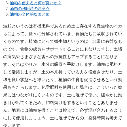
油粕を使えると何が良いか？
油粕の利用時の注意点
油粕の全体的なまとめ
油粕というのは有機肥料であるため土に存在する微生物のイカ
らによって、徐々に分解されていき、食物たちに吸収されてい
くものです。植物にとって微生物というのは、非常に有益なも
のです。食物の成長をサポートすることにもなりますし、土壌
の病気やさまざまな害への抵抗性もアップすることになりま
す。そればかりか、水分の吸収も手助けします。油粕は肥料と
して活躍しますが、土の本来持っている力を増進させたり、土
壌を良い状態へと導いたり、植物の生育を促進させるという効
果ももたらします。化学肥料を使用した場合は、こういった効
果にはつながりにくいものです。土に混ぜて使い、緩やかに効
き目が出てくるため、肥料焼けをするということもありませ
ん。地表には油粕を撒くことは控えて、必ず混ぜ合わせるよう
にして使用しましょう。土に混ぜてからの、発酵時間も考えて
使います。