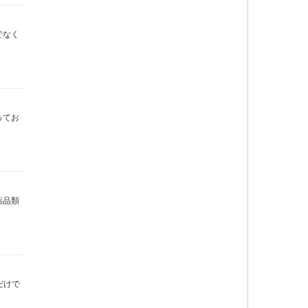
でなく
ってお
薬品類
だけで