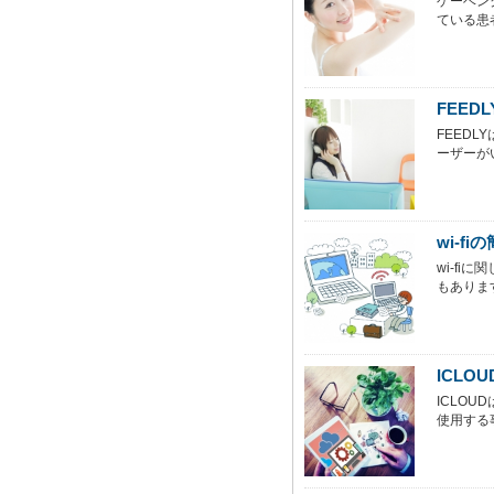
ゲーベン
ている患
FEE
FEED
ーザーがい
wi-f
wi-f
もあります。
ICL
ICLO
使用する