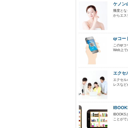
ケノン
幾度とな
からエス
qrコ
このqr
Web上で
エクセ
エクセル
レスなど
IBO
IBOOK
ことができ