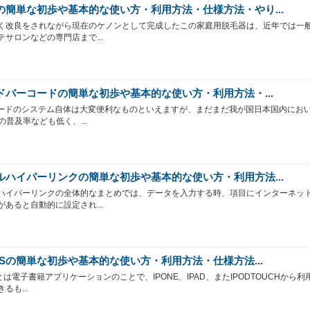
の簡単な初歩や基本的な使い方・利用方法・仕様方法・やり...
く改良をされながら現在のケノンとして完成したこの家庭用脱毛器は、近年では一
テサロンなどの専門店まで...
ードバーコードの簡単な初歩や基本的な使い方・利用方法・...
コードのシステム自体は大変便利なものといえますが、まだまだ我が国日本国内にお
の普及率なども低く、...
ルハイパーリンクの簡単な初歩や基本的な使い方・利用方法...
ハイパーリンクの全体的なまとめでは、データを入力する時、項目にインターネッ
があると自動的に設定され...
OKSの簡単な初歩や基本的な使い方・利用方法・仕様方法...
Sとは電子書籍アプリケーションのことで、IPONE、IPAD、またIPODTOUCHから利
るも...