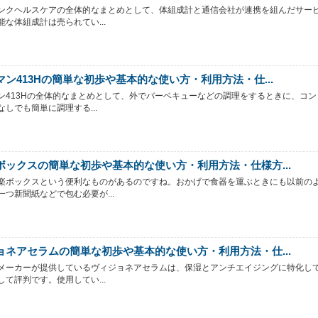
ンクヘルスケアの全体的なまとめとして、体組成計と通信会社が連携を組んだサー
能な体組成計は売られてい...
マン413Hの簡単な初歩や基本的な使い方・利用方法・仕...
ン413Hの全体的なまとめとして、外でバーベキューなどの調理をするときに、コン
なしでも簡単に調理する...
ボックスの簡単な初歩や基本的な使い方・利用方法・仕様方...
楽ボックスという便利なものがあるのですね。おかげで食器を運ぶときにも以前の
一つ新聞紙などで包む必要が...
ョネアセラムの簡単な初歩や基本的な使い方・利用方法・仕...
メーカーが提供しているヴィジョネアセラムは、保湿とアンチエイジングに特化し
して評判です。使用してい...