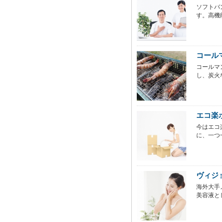
ソフトバ
す。高機
コール
コールマ
し、炭火
エコ楽
今はエコ
に、一つ
ヴィジ
海外大手
美容液と