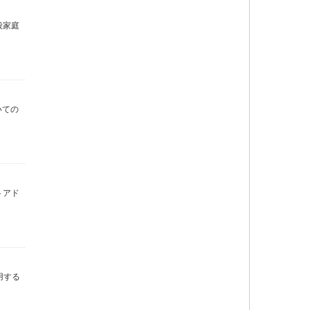
般家庭
いての
トアド
用する