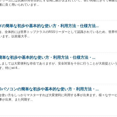
クリームには抗菌作用を目的とする為に銀が含まれていて、長い間寝たきりで褥瘡
者に良く用いられています...
DLYの簡単な初歩や基本的な使い方・利用方法・仕様方法...
LYは、全体的には世界トップクラスのRSSリーダーとして認識されているため、世界
ます。以前最大手...
iの簡単な初歩や基本的な使い方・利用方法・仕様方法・...
iに関しましては大変便利な存在でありますが、安全対策を十分に行うことが大前提とい
特にwi-fi...
OUDパソコンの簡単な初歩や基本的な使い方・利用方法・...
UDは使い方をしっかりマスターすれば大変便利に利用する事が出来ます。様々なサー
事が出来、また同期す...