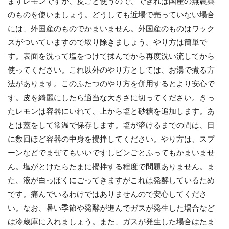
まずレモンですが、皮ごと使うので、できれば国産の無農薬
のものを使いましょう。どうしても近場で売っていない場合
には、外国産のものでかまいません。外国産のものはワック
スがついていますので取り除きましょう。やり方は簡単で
す。表面を洗って塩をつけて揉んでから再度洗い流してから
使ってください。これ以外のやり方としては、お湯で煮る方
法があります。このふたつのやり方を併用するとより安心で
す。皮を綺麗にしたら適当な大きさに切ってください。きっ
たレモンは容器にいれて、上から塩と砂糖を追加します。あ
とは蓋をして常温で保存します。塩が溶けるまでの間は、日
に数回ほど容器の中身を攪拌してください。やり方は、スプ
ーンなどでまぜてもいいですしビンごとふってもかまいませ
ん。塩がとけたらたまに攪拌する程度で問題ありません。ま
た、液が白っぽくにごってきますがこれは発酵しているため
です。痛んでいるわけではありませんので安心してくださ
い。なお、暑い季節や発酵が進んでガスが発生した場合など
は冷蔵庫に入れましょう。また、ガスが発生した場合はたま