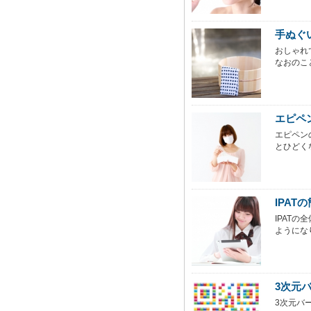
手ぬぐ
おしゃれ
なおのこ
エピペ
エピペン
とひどく
IPA
IPAT
ようにな
3次元
3次元バ