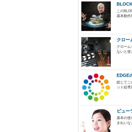
BLO
このBL
基本動作
クロー
クローム
ないと使
EDG
総じてこ
ット絵専
ビュー
基本の使
きれいな