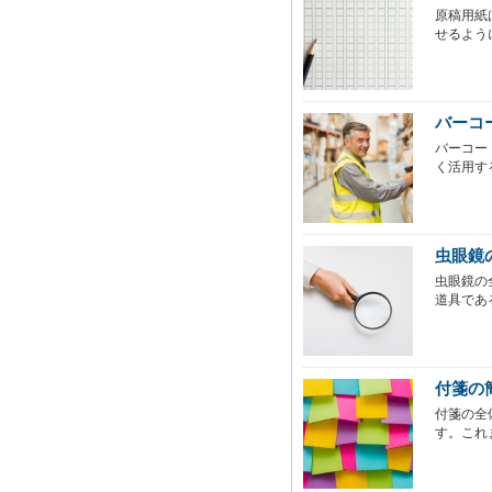
原稿用紙
せるよう
バーコ
バーコー
く活用す
虫眼鏡
虫眼鏡の
道具であ
付箋の
付箋の全
す。これ