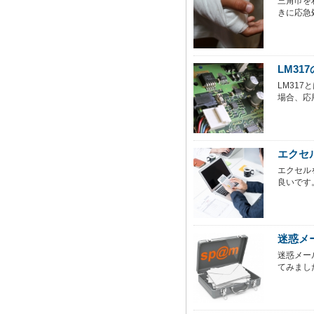
三角巾を
きに応急
LM3
LM31
場合、応用
エクセ
エクセル
良いです。
迷惑メ
迷惑メー
てみまし