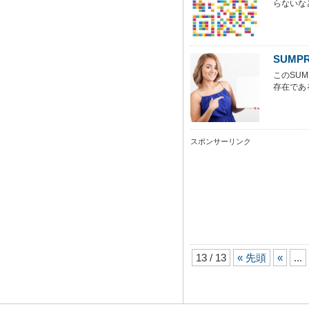
らないな
SUMP
このSU
存在である
スポンサーリンク
13 / 13
« 先頭
«
...