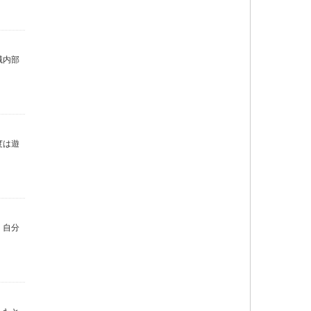
械内部
度は遊
。自分