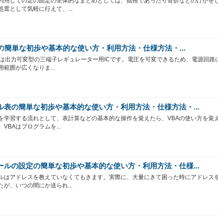
利用しての足の固定の全体的なまとめとしては、捻挫であったり骨折などのけがを
処置として気軽に行えて、...
17の簡単な初歩や基本的な使い方・利用方法・仕様方法・...
7とは出力可変型の三端子レギュレーター用ICです。電圧を可変できるため、電源回路
範囲が広くなりま...
ル表の簡単な初歩や基本的な使い方・利用方法・仕様方法・...
を学習する流れとして、表計算などの基本的な操作を覚えたら、VBAの使い方を覚
VBAはプログラムを...
ールの設定の簡単な初歩や基本的な使い方・利用方法・仕様...
ルはアドレスを教えていなくてもきます。実際に、大量にきて困った時にアドレス
たが、いつの間にか送られ...