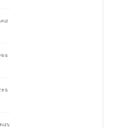
あれば
が出る
できる
ればな