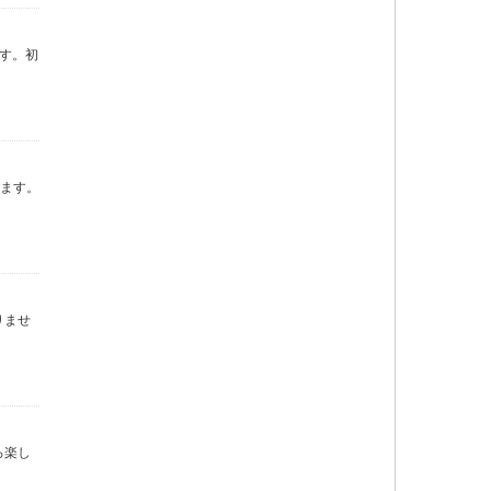
す。初
えます。
りませ
ろ楽し