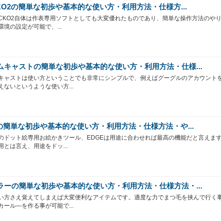
CKO2の簡単な初歩や基本的な使い方・利用方法・仕様方...
OCKO2自体は作表専用ソフトとしても大変優れたものであり、簡単な操作方法のや
環境の設定が可能で、...
ムキャストの簡単な初歩や基本的な使い方・利用方法・仕様...
キャストは使い方ということでも非常にシンプルで、例えばグーグルのアカウント
えないというような使い方...
Eの簡単な初歩や基本的な使い方・利用方法・仕様方法・や...
のドット絵専用お絵かきツール、EDGEは用途に合わせれば最高の機能だと言えま
用とは言え、用途をドッ...
ラーの簡単な初歩や基本的な使い方・利用方法・仕様方法・...
い方さえ覚えてしまえば大変便利なアイテムです。適度な力でまつ毛を挟んで行く
カール―を作る事が可能で...