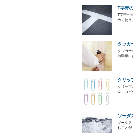
T字帯
T字帯の
めて使う
タッカ
タッカー
自動車に
クリッ
クリップ
ん。コピ
ソーダ
ソーダス
むことが