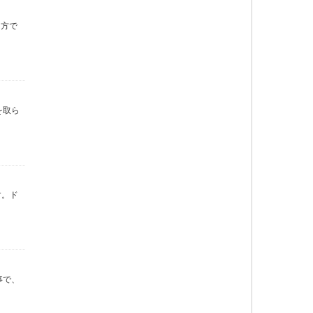
り方で
を取ら
す。ド
事で、